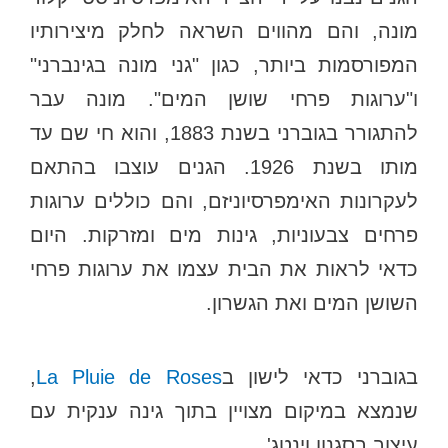
מונה, והם מהווים השראה לחלק מיצירותיו
המפורסמות ביותר, כגון "גני מונה בגינברני"
ו"ערוגות פרחי שושן המים". מונה עבר
להתגורר בגוברני בשנת 1883, והוא חי שם עד
מותו בשנת 1926. הגנים עוצבו בהתאם
לעקרונות האימפרסיוניזם, והם כוללים ערוגות
פרחים צבעוניות, גינות מים ומזרקות. היום
כדאי לראות את הבית עצמו את ערוגות פרחי
השושן המים ואת הגשרון.
בגוברני כדאי לישון ב
La Pluie de Roses
,
שנמצא במיקום מצויין בתוך גינה ענקית עם
עיצוב בסגנון וינטג'.