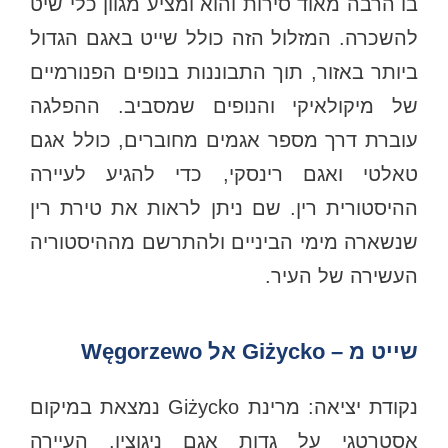
בו הרבה מאוד סירות והוא ומציע מגוון כלי שיט
להשכרה. המזלול הזה כולל שייט באגם הגדול
ביותר באזור, תוך התבוננות בנופים הפנורמיים
של מיקולאיקי והנופים שמסביב. ההפלגה
עוברת דרך מספר אגמים מחוברים, כולל אגם
טאלטי ואגם רינסקי, כדי להגיע לעיירה
ההיסטורית רין. שם ניתן לראות את טירת רין
שנשארה מימי הביניים ולהתרשם מההיסטוריה
העשירה של העיר.
שייט מ – Giżycko א
ל Wę
gorzewo
נקודת יציאה: מרינת Giżycko נמצאת במיקום
אסטרטגי על גדות אגם ניגוצין. העיירה