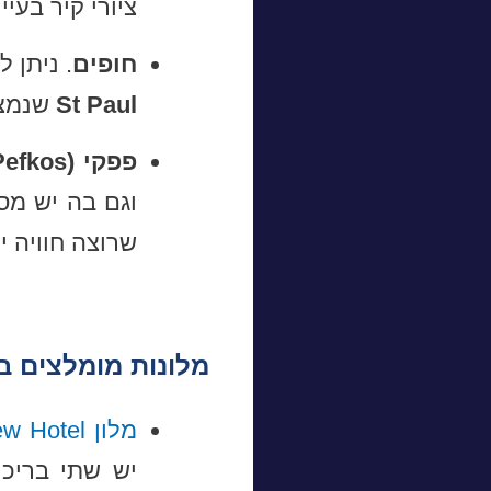
ציורי קיר בעי
חופים
. ניתן 
St Paul
שנמצא
פפקי (Pefkos)
וגם בה יש מס
שרוצה חוויה י
מלונות מומלצים ב
מלון Lindos View Hotel
יש שתי בריכו