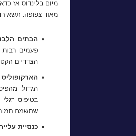
מיום בלינדוס אז כדא
מאוד צפופה. תשאירו 
הבתים הלבנ
פעמים רבות ב
הצדדיים הקטנ
הארקופוליס 
הגדול. מהפיס
בטיפוס רגלי 
שתשמח תמורת
כנסיית עליית הבתולה (tion