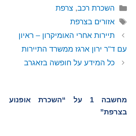
t
i
t
e
w
קטגוריות
השכרת רכב
,
צרפת
s
l
e
b
i
A
r
o
t
תגיות
אזורים בצרפת
p
e
o
t
p
s
k
e
תיירות אחרי האומיקרון – ראיון
t
r
)
עם ד"ר ירון ארגז ממשרד התיירות
כל המידע על חופשה בזאגרב
מחשבה 1 על “השכרת אופנוע
בצרפת”