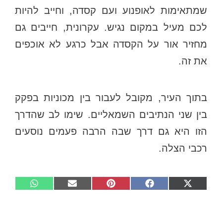
שמתאימות לאופנוע ועם קסדה, וחייב להיות
לכם מעיל במקום נגיש. עקרונית, חייבים גם
מחזיר אור על הקסדה אבל כרגע לא אוכפים
את זה.
בתוך העיר, מקובל לעבור בין מכוניות בפקק
בין שני הנתיבים השמאליים. שימו לב שהדרך
הזו היא גם דרך שבה הרבה פעמים נוסעים
רכבי הצלה.
Share
Share
Share
Share
Share
W
E
P
F
X
on
on
on
on
on
h
m
i
a
(
a
a
n
c
T