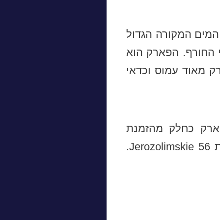
המים המקורה הגדול
 החורף. הפארק הוא
ק מאוד עמוס וכדאי
ארק כחלק מהזמנת
הכרטיסים. נקודת האיסוף של ההסעה ממוקמת במגרש חניה בכתובת Jerozolimskie 56.