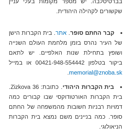
בברטיסלבה. יש מספר מקומות בעלי עניין
שקשורים לקהילה היהודית.
קבר החתם סופר
.
אתר
. בית הקברות הישן
של העיר נהרס בזמן מלחמת העולם השנייה
ושופץ בתחילת שנות האלפיים. יש לתאם
ביקור בטלפון 00421-948-554442 או במייל
.
memorial@znoba.sk
בית הקברות היהודי
. כתובת: Zizkova 36.
בית הקברות האורטודוקסי שבו קבורים כמה
דמויות רבניות חשובות מהמשפחה של החתם
סופר. כמה בניינים משם נמצא בית הקברות
הניאולוגי.