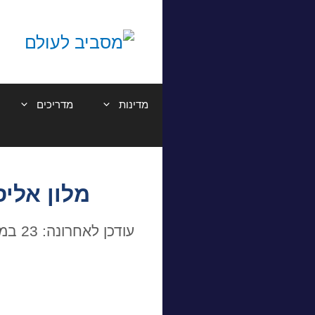
דלג
תוכן
מדינות
מדריכים
מלון אליסיום Elysium פאפוס – ס
עודכן לאחרונה: 23 במאי 2020
כ