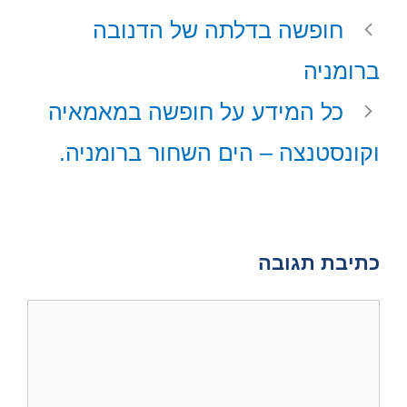
A
r
o
t
חופשה בדלתה של הדנובה
p
e
o
t
p
s
k
e
ברומניה
t
r
)
כל המידע על חופשה במאמאיה
וקונסטנצה – הים השחור ברומניה.
כתיבת תגובה
תגובה