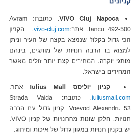
קניונים
‪VIVO Cluj Napoca‬
. כתובת: Avram
Iancu 492-500. אתר:
vivo-cluj.com
. הקניון
הכי גדול בקלוז' שנמצא בקצה של העיר וניתן
למצוא בו הרבה חנויות של מותגים, בינהם
מותגי יוקרה. המחירים קצת יותר זולים מאשר
המחירים בישראל.
Iulius Mall קניון יוליסס
‪
‬אתר:
iuliusmall.com
. כתובת: Strada Vaida
Voevod Alexandru 53. קניון גדול עם הרבה
חנויות. חלקן שונות מהחנויות של קניון VIVO.
יש בקניון חנויות במגוון גדול של איכות ומיתוג.