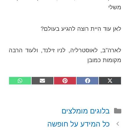
משלי
לאן עוד היית רוצה להגיע בעולם?
לארה"ב, לאוסטרליה, לניו זילנד, ולעוד הרבה
מקומות כמובן
Share
Share
Share
Share
Share
W
E
P
F
X
on
on
on
on
on
h
m
i
a
(
a
a
n
c
T
t
i
t
e
w
קטגוריות
בלוגים מומלצים
s
l
e
b
i
A
r
o
t
כל המידע על חופשה
p
e
o
t