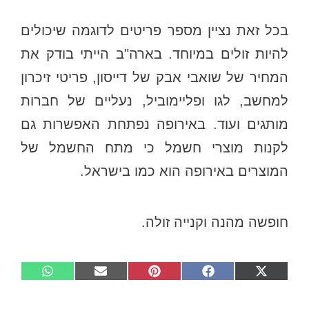
בכל זאת נציין מספר פריטים לדוגמה שיכולים
להיות זולים במיוחד. בארה"ב הייתי בודק את
המחיר של שואבי אבק של דייסון, פריטי זיכרון
למחשב, לגו ופליימוביל, נעליים של חברות
מותגים ועוד. באירופה נפתחת האפשרות גם
לקנות מוצרי חשמל כי מתח החשמל של
המוצרים באירופה הוא כמו בישראל.
חופשה מהנה וקנייה זולה.
Share
Share
Share
Share
Share
W
E
P
F
X
on
on
on
on
on
h
m
i
a
(