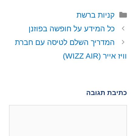
a
a
n
c
T
t
i
t
e
w
קטגוריות
קניות ברשת
s
l
e
b
i
A
r
o
t
כל המידע על חופשה בפוזנן
p
e
o
t
p
s
k
e
המדריך השלם לטיסה עם חברת
t
r
)
וויז אייר (WIZZ AIR)
כתיבת תגובה
תגובה