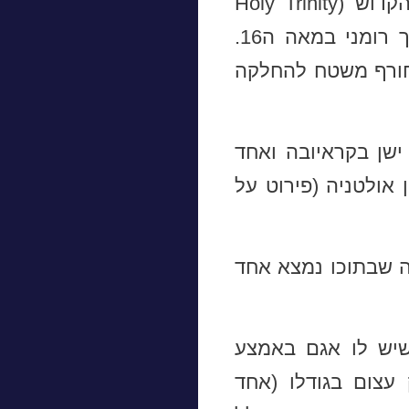
כל מיני בניינים יפים. בתוך הכיכר נמצאת כנסיית השילוש הקדוש (Holy Trinity
Church). בתוך הפארק יש פסל של מיכאי האמיץ שהיה נסיך רומני במאה ה16.
בחורף משטח להחלקה
ן החילוני הכי ישן בקראיובה ואחד
ן אולטניה (פירוט על
Ca. בניין מאוד יפה שבתוכו נמצא אחד
יש לו אגם באמצע
 עצום בגודלו (אחד