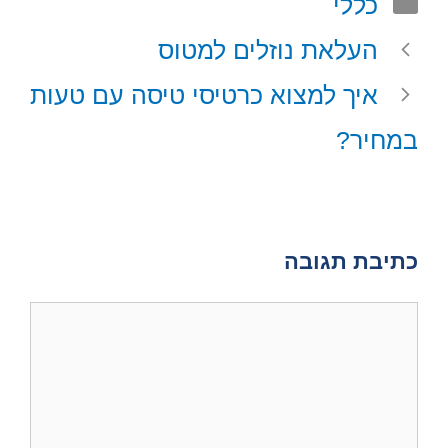
קטגוריות
כללי
s
l
e
b
i
A
r
o
t
העלאת נוזלים למטוס
p
e
o
t
p
s
k
e
איך למצוא כרטיסי טיסה עם טעות
t
r
)
במחיר?
כתיבת תגובה
תגובה