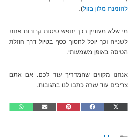
להזמנת מלון בזול
).
מי שלא מעוניין בכך יחפש טיסות קרובות אחת
לשנייה וכך יוכל לחסוך כסף בטיול דרך הוזלת
הטיסה באופן משמעותי.
אנחנו מקווים שהמדריך עזר לכם. אם אתם
צריכים עוד עזרה כתבו לנו בתגובות.
Share
Share
Share
Share
Share
W
E
P
F
X
on
on
on
on
on
h
m
i
a
(
a
a
n
c
T
t
i
t
e
w