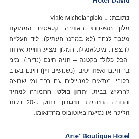
Hotel David
כתובת:
Viale Michelangiolo 1
מלון משפחתי באווירה קלאסית הממוקם
מעבר לנהר (לא במרכז העתיק), ליד העלייה
לתצפית מיכלאנג'לו. המלון מציע חוויית אירוח
"הכל כלול" בקטנה – חניה חינם (נדיר!), מיני
בר חינם ואпеריטיבו (נשנושים ויין) חינם בערב
בלובי. מתאים למטיילים עם רכב ומי שרוצה
הרגיש בבית.
יתרון בולט:
התמורה למחיר
החניה החינמית.
חיסרון
: רחוק כ-20 דקות
הליכה או נסיעה באוטובוס מהדואומו.
Arte' Boutique Hotel