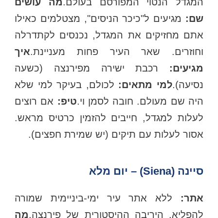
המגדל הנטוי המפורסם בעולם.
מה עושים
שם:
מגיעים ל"כיכר הניסים", מצטלמים כאילו
אתם מחזיקים את המגדל, נכנסים לקתדרלה
וחוזרים. שאר העיר פחות מעניינת.
איך
מגיעים:
רכבת ישירה מפירנצה (כשעה
סיעה).
למי מתאים:
לכולם, בעיקר למי שלא
יה שם מעולם. חובה לסמן וי.
טיפ:
אם רוצים
לעלות למגדל, חייבים להזמין כרטיס מראש.
אסור לעלות עם תיקים (יש שמירת חפצים).
סיינה (Siena) – יום מלא
אתר:
ללא אתר עיר ימי-ביניימית שמורה
להפליא, היריבה ההיסטורית של פירנצה.
מה