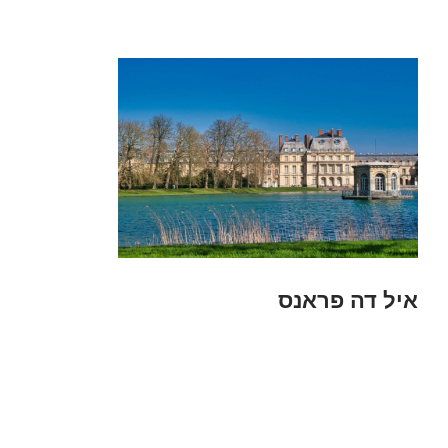
איל דה פראנס