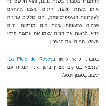
להתגורר בגוברני בשנת 1883, והוא חי שם עד
מותו בשנת 1926. הגנים עוצבו בהתאם
לעקרונות האימפרסיוניזם, והם כוללים ערוגות
פרחים צבעוניות, גינות מים ומזרקות. היום
כדאי לראות את הבית עצמו את ערוגות פרחי
השושן המים ואת הגשרון.
בגוברני כדאי לישון ב
La Pluie de Roses
,
שנמצא במיקום מצויין בתוך גינה ענקית עם
עיצוב בסגנון וינטג'.